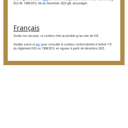
(EU) Nr. 1308/2013, die ab Dezember 2023 gilt, anzuzeigen.
Français
Toutes nos excuses, ce contenu n’est accessible qu’au sein de l’UE.
Veuillez suivre ce
lien
pour consulter le contenu conformément à l’article 119
du règlement (UE) no 1308/2013, en vigueur à partir de décembre 2023.