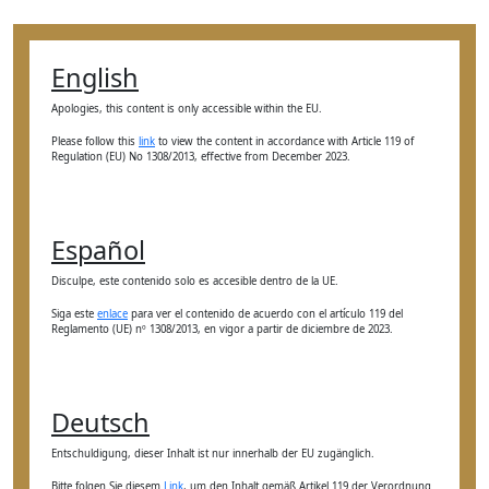
English
Apologies, this content is only accessible within the EU.
Please follow this
link
to view the content in accordance with Article 119 of
Regulation (EU) No 1308/2013, effective from December 2023.
Español
Disculpe, este contenido solo es accesible dentro de la UE.
Siga este
enlace
para ver el contenido de acuerdo con el artículo 119 del
Reglamento (UE) nº 1308/2013, en vigor a partir de diciembre de 2023.
Deutsch
Entschuldigung, dieser Inhalt ist nur innerhalb der EU zugänglich.
Bitte folgen Sie diesem
Link
, um den Inhalt gemäß Artikel 119 der Verordnung