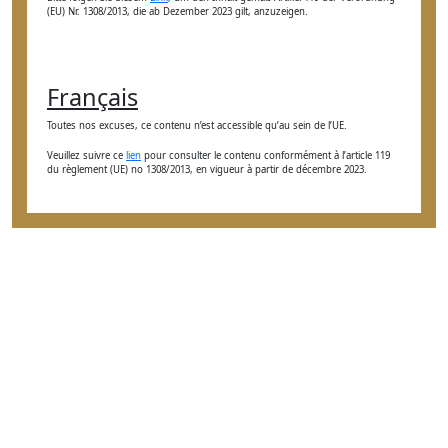
(EU) Nr. 1308/2013, die ab Dezember 2023 gilt, anzuzeigen.
Français
Toutes nos excuses, ce contenu n’est accessible qu’au sein de l’UE.
Veuillez suivre ce
lien
pour consulter le contenu conformément à l’article 119
du règlement (UE) no 1308/2013, en vigueur à partir de décembre 2023.