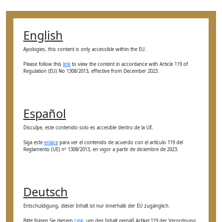
English
Apologies, this content is only accessible within the EU.
Please follow this
link
to view the content in accordance with Article 119 of
Regulation (EU) No 1308/2013, effective from December 2023.
Español
Disculpe, este contenido solo es accesible dentro de la UE.
Siga este
enlace
para ver el contenido de acuerdo con el artículo 119 del
Reglamento (UE) nº 1308/2013, en vigor a partir de diciembre de 2023.
Deutsch
Entschuldigung, dieser Inhalt ist nur innerhalb der EU zugänglich.
Bitte folgen Sie diesem
Link
, um den Inhalt gemäß Artikel 119 der Verordnung